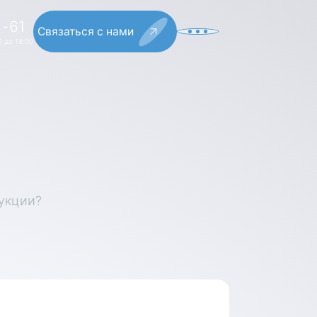
1-61
Связаться с нами
 до 18:00
укции?