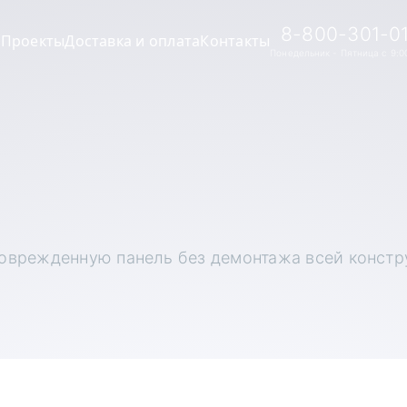
8-800-301-0
и
Проекты
Доставка и оплата
Контакты
Понедельник - Пятница с 9:00
оврежденную панель без демонтажа всей констр