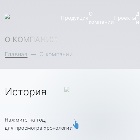
О
Д
Продукция
Проекты
компании
и
О КОМПАНИИ
Главная
—
О компании
История
Нажмите на год,
для просмотра хронологии