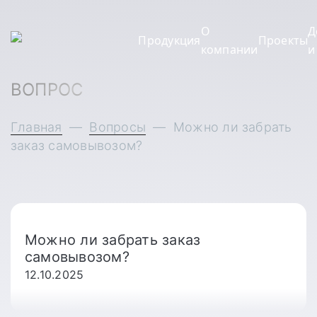
О
Д
Продукция
Проекты
компании
и
ВОПРОС
Главная
—
Вопросы
—
Можно ли забрать
заказ самовывозом?
Можно ли забрать заказ
самовывозом?
12.10.2025