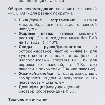
выгодной цене.
Ссылка
Общие рекомендации
по очистке панелей
«РОСПАН» для разных покрытий.
Пыль/сухие загрязнения:
мягкая
микрофибра или пылесос с мягкой
насадкой.
Жирные пятна:
теплый мыльный
раствор (1 ч. л. жидкого мыла без ПАВ
на 1 л воды,
t
< 40
°
).
Следы ручки/фломастера
(с
осторожностью): ластик «клячка» для
художников или влажная салфетка с
изопропиловым спиртом (≤ 30% для
окрашенных панелей, ≤ 70% для
панелей с покрытием ПВХ или пластик).
Жвачка/наклейки
(с осторожностью):
заморозить льдом и аккуратно снять
пластиковым шпателем.
Дезинфекция
(медучреждения):
раствор хлоргексидина 0,5%.
Технология очистки