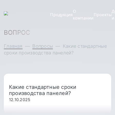
О
Д
Продукция
Проекты
компании
и
ВОПРОС
Главная
—
Вопросы
—
Какие стандартные
сроки производства панелей?
Какие стандартные сроки
производства панелей?
12.10.2025