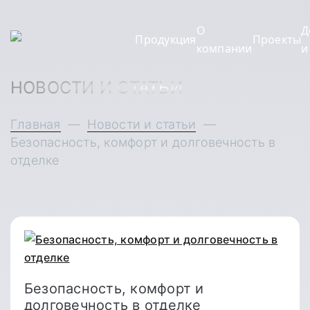
О
Д
Продукция
Проекты
компании
и
НОВОСТИ И СТАТЬИ
Главная
—
Новости и статьи
—
Безопасность, комфорт и долговечность в
отделке
Безопасность, комфорт и
долговечность в отделке